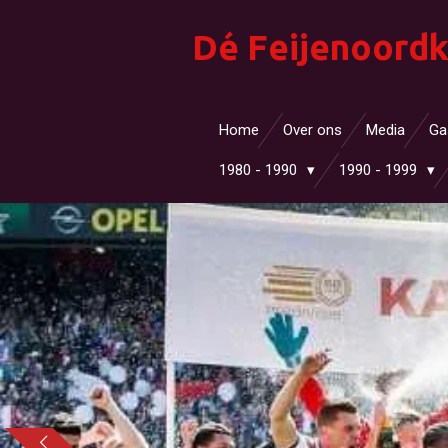
Ga
Dé Feijenoordk
direct
naar
de
hoofdinhoud
Home
Over ons
Media
Ga
1980 - 1990
1990 - 1999