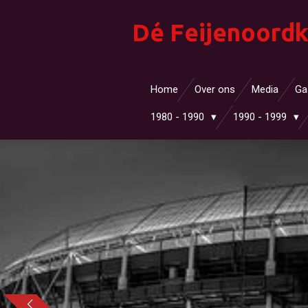
Ga
Dé Feijenoordk
direct
naar
de
hoofdinhoud
Home
Over ons
Media
Ga
1980 - 1990
1990 - 1999