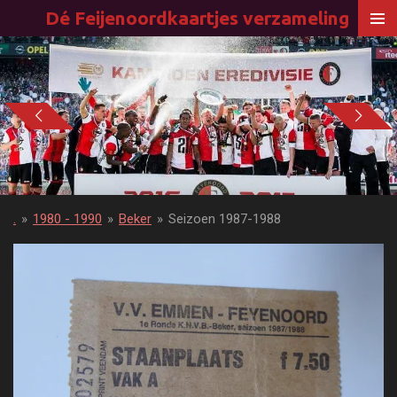
Dé Feijenoordkaartjes verzameling
Ga
direct
naar
de
hoofdinhoud
.
»
1980 - 1990
»
Beker
»
Seizoen 1987-1988