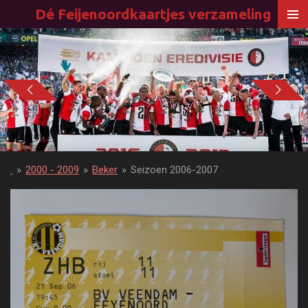
Dé Feijenoordkaartjes verzameling
Ga
direct
naar
de
hoofdinhoud
.
»
2000 - 2009
»
Beker
»
Seizoen 2006-2007