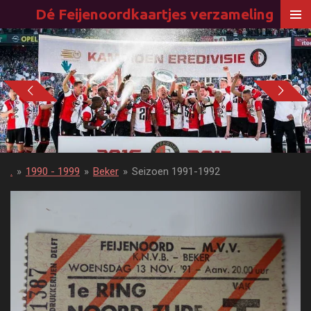
Dé Feijenoordkaartjes verzameling
Ga
direct
naar
de
hoofdinhoud
.
»
1990 - 1999
»
Beker
»
Seizoen 1991-1992