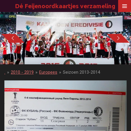
Dé Feijenoordkaartjes verzameling
Ga
direct
naar
de
hoofdinhoud
.
»
2010 - 2019
»
Europees
»
Seizoen 2013-2014