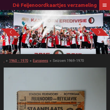
Dé Feijenoordkaartjes verzameling
Ga
direct
naar
de
hoofdinhoud
.
»
1960 - 1970
»
Europees
»
Seizoen 1969-1970