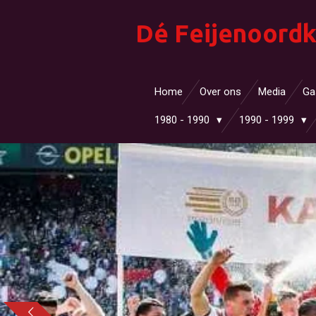
Ga
Dé Feijenoordk
direct
naar
de
hoofdinhoud
Home
Over ons
Media
Ga
1980 - 1990
1990 - 1999