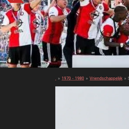
.
»
1970 - 1980
»
Vriendschappelijk
»