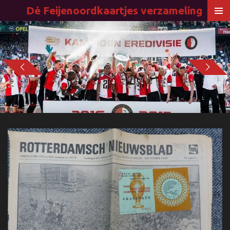
Dé Feijenoordkaartjes verzameling
Ga
direct
naar
de
hoofdinhoud