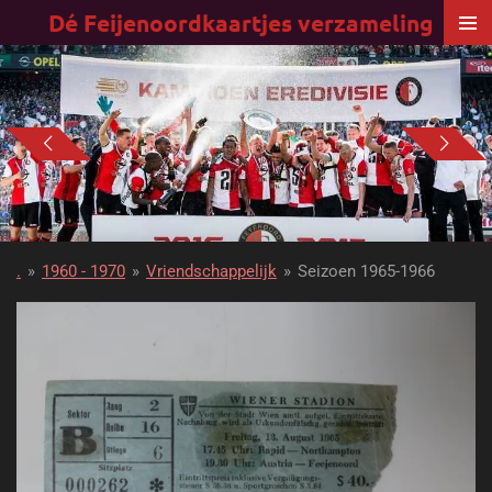
Dé Feijenoordkaartjes verzameling
Ga
direct
naar
de
hoofdinhoud
.
»
1960 - 1970
»
Vriendschappelijk
»
Seizoen 1965-1966