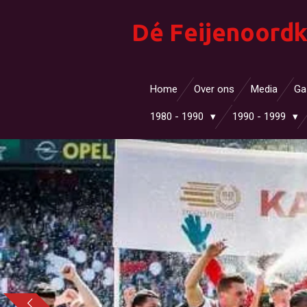
Ga
Dé Feijenoordk
direct
naar
de
hoofdinhoud
Home
Over ons
Media
Ga
1980 - 1990
1990 - 1999